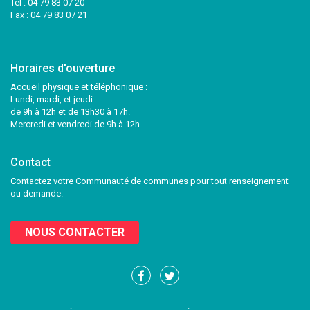
Tél :
04 79 83 07 20
Fax : 04 79 83 07 21
Horaires d'ouverture
Accueil physique et téléphonique :
Lundi, mardi, et jeudi
de 9h à 12h et de 13h30 à 17h.
Mercredi et vendredi de 9h à 12h.
Contact
Contactez votre Communauté de communes pour tout renseignement
ou demande.
NOUS CONTACTER
Lien
Lien
vers
vers
le
le