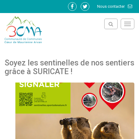
Gestion des traceurs
Nous contacter
Lien
Lien
vers
vers
le
le
Toggl
compte
compte
navig
Facebook
Twitter
Soyez les sentinelles de nos sentiers
grâce à SURICATE !