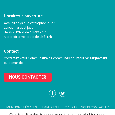
Horaires d'ouverture
Accueil physique et téléphonique :
Lundi, mardi, et jeudi
de 9h à 12h et de 13h30 à 17h.
Mercredi et vendredi de 9h à 12h.
Contact
Contactez votre Communauté de communes pour tout renseignement
ou demande.
NOUS CONTACTER
Lien
Lien
vers
vers
le
le
MENTIONS LÉGALES
PLAN DU SITE
CRÉDITS
NOUS CONTACTER
compte
compte
Facebook
Twitter
Ce site utilise des traceurs pour fonctionner et obtenir des