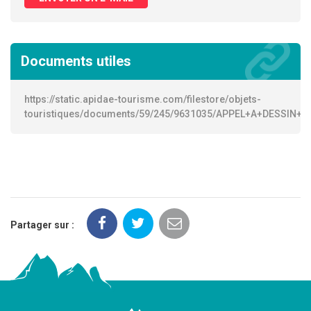
Documents utiles
https://static.apidae-tourisme.com/filestore/objets-
touristiques/documents/59/245/9631035/APPEL+A+DESSIN+
Partager sur :