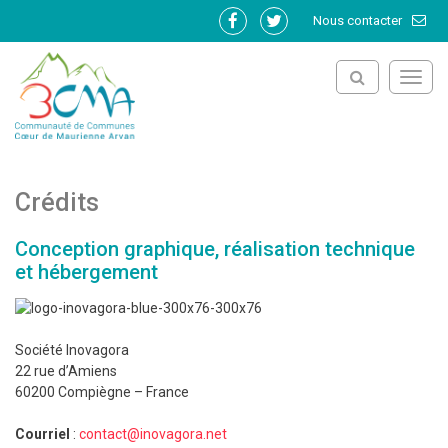
Gestion des traceurs
Nous contacter
Lien
Lien
vers
vers
le
le
Toggl
compte
compte
navig
Facebook
Twitter
Crédits
Conception graphique, réalisation technique
et hébergement
Société Inovagora
22 rue d’Amiens
60200 Compiègne – France
Courriel
:
contact@inovagora.net