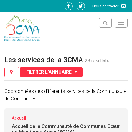
Gestion des traceurs
Nous contacter
Lien
Lien
vers
vers
le
le
Toggl
compte
compte
navig
Facebook
Twitter
Les services de la 3CMA
28 résultats
FILTRER L'ANNUAIRE
Coordonnées des différents services de la Communauté
de Communes.
Accueil
Accueil de la Communauté de Communes Cœur
de Maurienne Arvan (3CMA)