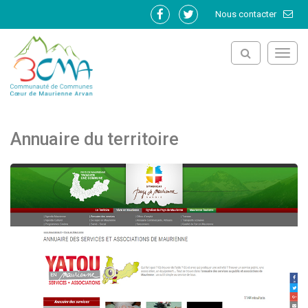
Gestion des traceurs
Nous contacter
Lien
Lien
vers
vers
le
le
Toggl
compte
compte
navig
Facebook
Twitter
Annuaire du territoire