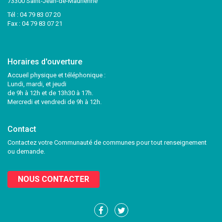
73300 Saint-Jean-de-Maurienne
Tél :
04 79 83 07 20
Fax : 04 79 83 07 21
Horaires d'ouverture
Accueil physique et téléphonique :
Lundi, mardi, et jeudi
de 9h à 12h et de 13h30 à 17h.
Mercredi et vendredi de 9h à 12h.
Contact
Contactez votre Communauté de communes pour tout renseignement
ou demande.
NOUS CONTACTER
Lien
Lien
vers
vers