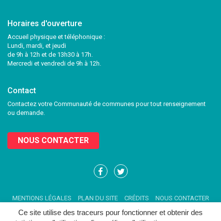
Horaires d'ouverture
Accueil physique et téléphonique :
Lundi, mardi, et jeudi
de 9h à 12h et de 13h30 à 17h.
Mercredi et vendredi de 9h à 12h.
Contact
Contactez votre Communauté de communes pour tout renseignement
ou demande.
NOUS CONTACTER
Lien
Lien
vers
vers
le
le
MENTIONS LÉGALES
PLAN DU SITE
CRÉDITS
NOUS CONTACTER
compte
compte
Facebook
Twitter
Ce site utilise des traceurs pour fonctionner et obtenir des