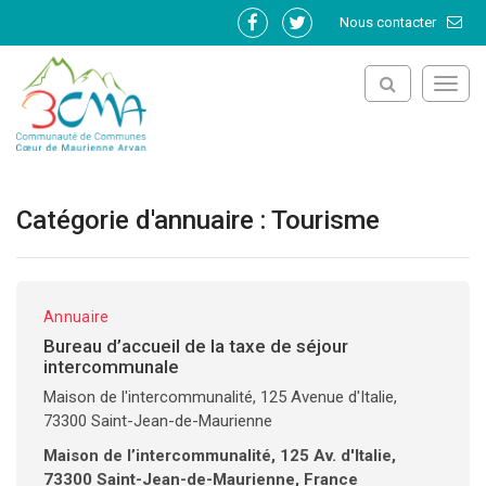
Gestion des traceurs
Nous contacter
Lien
Lien
vers
vers
le
le
Toggl
compte
compte
navig
Facebook
Twitter
Catégorie d'annuaire :
Tourisme
Annuaire
Bureau d’accueil de la taxe de séjour
intercommunale
Maison de l'intercommunalité, 125 Avenue d'Italie,
73300 Saint-Jean-de-Maurienne
Maison de l’intercommunalité, 125 Av. d'Italie,
73300 Saint-Jean-de-Maurienne, France