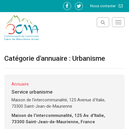
Gestion des traceurs
Nous contacter
Lien
Lien
vers
vers
le
le
Toggl
compte
compte
navig
Facebook
Twitter
Catégorie d'annuaire :
Urbanisme
Annuaire
Service urbanisme
Maison de l'intercommunalité, 125 Avenue d'Italie,
73300 Saint-Jean-de-Maurienne
Maison de l’intercommunalité, 125 Av. d'Italie,
73300 Saint-Jean-de-Maurienne, France