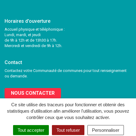
Horaires d'ouverture
Accueil physique et téléphonique :
Lundi, mardi, et jeudi
de 9h à 12h et de 13h30 à 17h.
Mercredi et vendredi de 9h à 12h.
Contact
Contactez votre Communauté de communes pour tout renseignement
ou demande.
NOUS CONTACTER
Ce site utilise des traceurs pour fonctionner et obtenir des
statistiques d'utilisation afin améliorer l'utilisation, vous pouvez
Lien
Lien
contrôler ceux que vous souhaitez activer.
vers
vers
le
le
MENTIONS LÉGALES
PLAN DU SITE
CRÉDITS
NOUS CONTACTER
Tout accepter
Tout refuser
Personnaliser
compte
compte