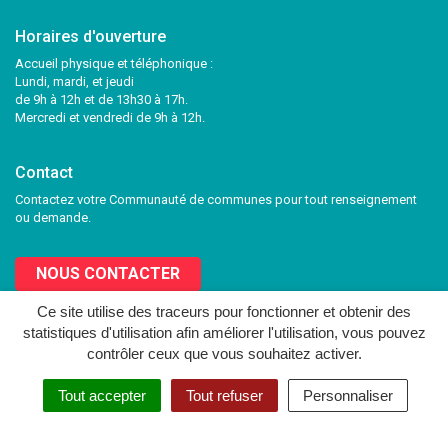
Horaires d'ouverture
Accueil physique et téléphonique :
Lundi, mardi, et jeudi
de 9h à 12h et de 13h30 à 17h.
Mercredi et vendredi de 9h à 12h.
Contact
Contactez votre Communauté de communes pour tout renseignement
ou demande.
NOUS CONTACTER
Ce site utilise des traceurs pour fonctionner et obtenir des
statistiques d'utilisation afin améliorer l'utilisation, vous pouvez
Lien
Lien
contrôler ceux que vous souhaitez activer.
vers
vers
le
le
MENTIONS LÉGALES
PLAN DU SITE
CRÉDITS
NOUS CONTACTER
Tout accepter
Tout refuser
Personnaliser
compte
compte
Facebook
Twitter