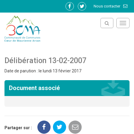
Gestion des traceurs
Nous contacter
Lien
Lien
vers
vers
le
le
Toggl
compte
compte
navig
Facebook
Twitter
Délibération 13-02-2007
Date de parution : le lundi 13 février 2017
Document associé
Partager sur :