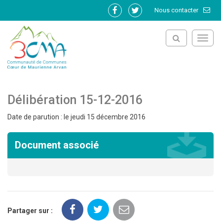
Gestion des traceurs
Nous contacter
Lien
Lien
vers
vers
le
le
Toggl
compte
compte
navig
Facebook
Twitter
Délibération 15-12-2016
Date de parution : le jeudi 15 décembre 2016
Document associé
Partager sur :