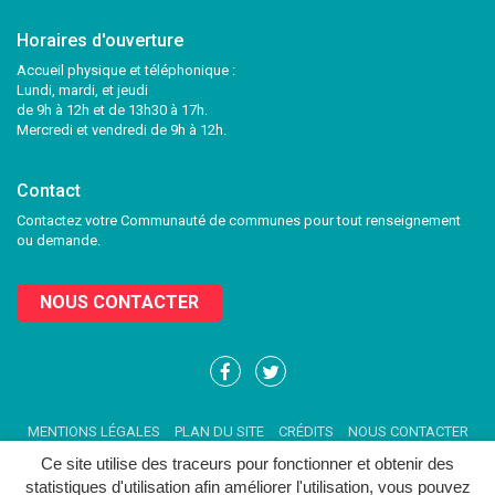
Horaires d'ouverture
Accueil physique et téléphonique :
Lundi, mardi, et jeudi
de 9h à 12h et de 13h30 à 17h.
Mercredi et vendredi de 9h à 12h.
Contact
Contactez votre Communauté de communes pour tout renseignement
ou demande.
NOUS CONTACTER
Lien
Lien
vers
vers
le
le
MENTIONS LÉGALES
PLAN DU SITE
CRÉDITS
NOUS CONTACTER
compte
compte
Facebook
Twitter
Ce site utilise des traceurs pour fonctionner et obtenir des
statistiques d'utilisation afin améliorer l'utilisation, vous pouvez