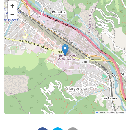
+
−
Leaflet
|
©
OpenStreetMap