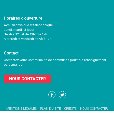
Horaires d'ouverture
Accueil physique et téléphonique :
Lundi, mardi, et jeudi
de 9h à 12h et de 13h30 à 17h.
Mercredi et vendredi de 9h à 12h.
Contact
Contactez votre Communauté de communes pour tout renseignement
ou demande.
NOUS CONTACTER
Lien
Lien
vers
vers
le
le
MENTIONS LÉGALES
PLAN DU SITE
CRÉDITS
NOUS CONTACTER
compte
compte