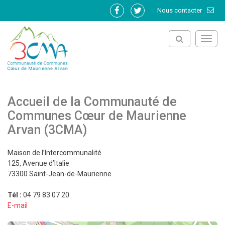
Gestion des traceurs
Nous contacter
Lien
Lien
vers
vers
le
le
Toggl
compte
compte
navig
Facebook
Twitter
Accueil de la Communauté de
Communes Cœur de Maurienne
Arvan (3CMA)
Maison de l’Intercommunalité
125, Avenue d’Italie
73300 Saint-Jean-de-Maurienne
Tél :
04 79 83 07 20
E-mail