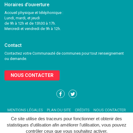
Horaires d'ouverture
Accueil physique et téléphonique :
Lundi, mardi, et jeudi
de 9h à 12h et de 13h30 à 17h.
Mercredi et vendredi de 9h à 12h.
Contact
Contactez votre Communauté de communes pour tout renseignement
ou demande.
NOUS CONTACTER
Lien
Lien
vers
vers
le
le
MENTIONS LÉGALES
PLAN DU SITE
CRÉDITS
NOUS CONTACTER
compte
compte
Facebook
Twitter
Ce site utilise des traceurs pour fonctionner et obtenir des
statistiques d'utilisation afin améliorer l'utilisation, vous pouvez
contrôler ceux que vous souhaitez activer.