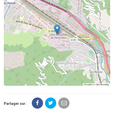
Leaflet
|
©
OpenStreetMap
Partager sur :