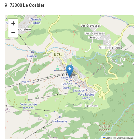
73300 Le Corbier
+
−
Leaflet
|
©
OpenStreetMap