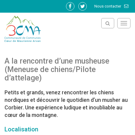
Gestion des traceurs
Nous contacter
Lien
Lien
vers
vers
le
le
Toggl
compte
compte
navig
Facebook
Twitter
A la rencontre d’une musheuse
(Meneuse de chiens/Pilote
d’attelage)
Petits et grands, venez rencontrer les chiens
nordiques et découvrir le quotidien d’un musher au
Corbier. Une expérience ludique et inoubliable au
cœur de la montagne.
Localisation