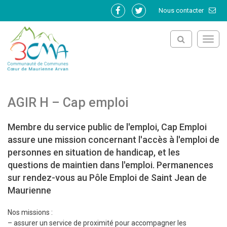
Gestion des traceurs
Nous contacter
Lien
Lien
vers
vers
le
le
Toggl
compte
compte
navig
Facebook
Twitter
AGIR H – Cap emploi
Membre du service public de l'emploi, Cap Emploi
assure une mission concernant l'accès à l'emploi de
personnes en situation de handicap, et les
questions de maintien dans l'emploi. Permanences
sur rendez-vous au Pôle Emploi de Saint Jean de
Maurienne
Nos missions :
– assurer un service de proximité pour accompagner les