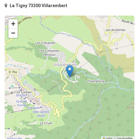
La Tigny 73300 Villarembert
+
−
Leaflet
|
©
OpenStreetMap