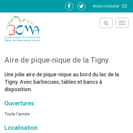
Gestion des traceurs
Nous contacter
Lien
Lien
vers
vers
le
le
Toggl
compte
compte
navig
Facebook
Twitter
Aire de pique-nique de la Tigny
Une jolie aire de pique-nique au bord du lac de la
Tigny. Avec barbecues, tables et bancs à
disposition.
Ouvertures
Toute l’année.
Localisation