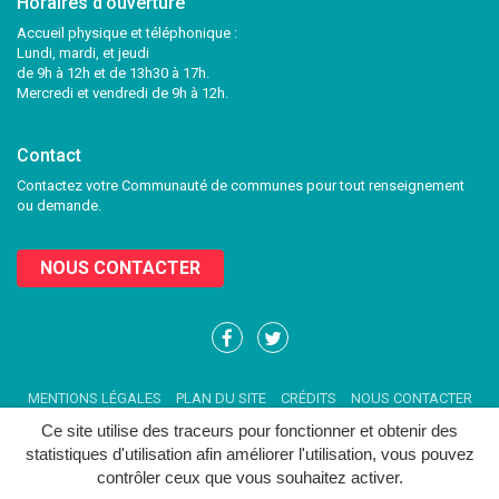
Horaires d'ouverture
Accueil physique et téléphonique :
Lundi, mardi, et jeudi
de 9h à 12h et de 13h30 à 17h.
Mercredi et vendredi de 9h à 12h.
Contact
Contactez votre Communauté de communes pour tout renseignement
ou demande.
NOUS CONTACTER
Lien
Lien
vers
vers
le
le
MENTIONS LÉGALES
PLAN DU SITE
CRÉDITS
NOUS CONTACTER
compte
compte
Facebook
Twitter
Ce site utilise des traceurs pour fonctionner et obtenir des
statistiques d'utilisation afin améliorer l'utilisation, vous pouvez
contrôler ceux que vous souhaitez activer.