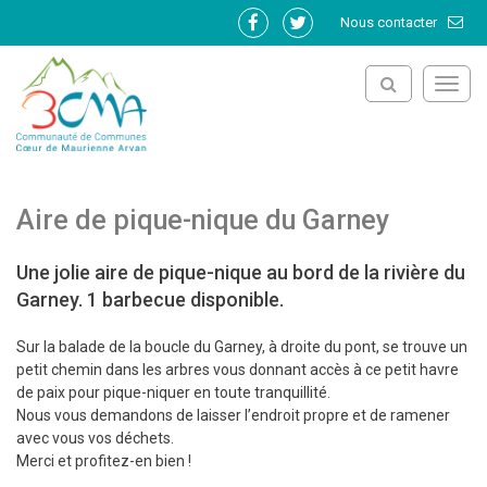
Gestion des traceurs
Nous contacter
Lien
Lien
vers
vers
le
le
Toggl
compte
compte
navig
Facebook
Twitter
Aire de pique-nique du Garney
Une jolie aire de pique-nique au bord de la rivière du
Garney. 1 barbecue disponible.
Sur la balade de la boucle du Garney, à droite du pont, se trouve un
petit chemin dans les arbres vous donnant accès à ce petit havre
de paix pour pique-niquer en toute tranquillité.
Nous vous demandons de laisser l’endroit propre et de ramener
avec vous vos déchets.
Merci et profitez-en bien !