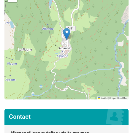
Leaflet
|
©
OpenStreetMap
Contact
Albanne village et église : visite groupes