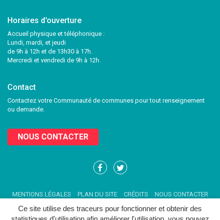
Horaires d'ouverture
Accueil physique et téléphonique :
Lundi, mardi, et jeudi
de 9h à 12h et de 13h30 à 17h.
Mercredi et vendredi de 9h à 12h.
Contact
Contactez votre Communauté de communes pour tout renseignement
ou demande.
NOUS CONTACTER
Lien
Lien
vers
vers
le
le
MENTIONS LÉGALES
PLAN DU SITE
CRÉDITS
NOUS CONTACTER
compte
compte
Facebook
Twitter
Ce site utilise des traceurs pour fonctionner et obtenir des
statistiques d'utilisation afin améliorer l'utilisation, vous pouvez