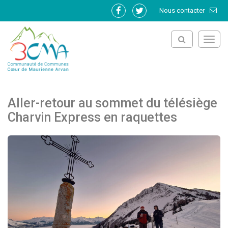
Gestion des traceurs
Nous contacter
Lien
Lien
vers
vers
le
le
Toggl
compte
compte
navig
Facebook
Twitter
Aller-retour au sommet du télésiège
Charvin Express en raquettes