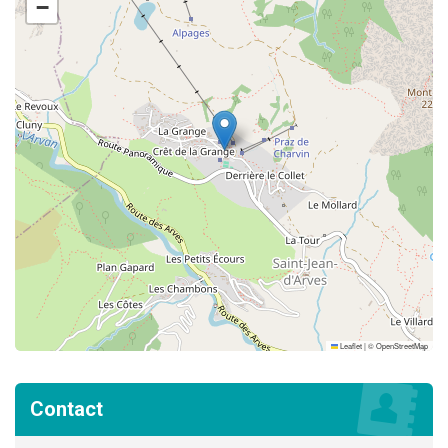
−
Leaflet
|
©
OpenStreetMap
Contact