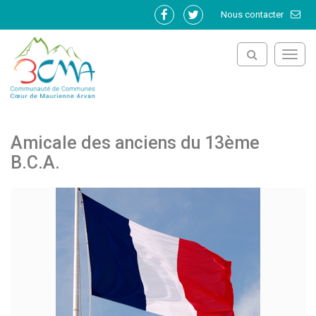
Gestion des traceurs
Nous contacter
Lien
Lien
vers
vers
le
le
Toggl
compte
compte
navig
Facebook
Twitter
Amicale des anciens du 13ème
B.C.A.