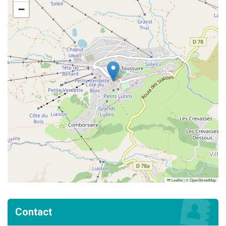
−
Leaflet
|
©
OpenStreetMap
Contact