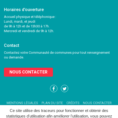
Horaires d'ouverture
Accueil physique et téléphonique :
Lundi, mardi, et jeudi
de 9h à 12h et de 13h30 à 17h.
Mercredi et vendredi de 9h à 12h.
Contact
Contactez votre Communauté de communes pour tout renseignement
ou demande.
NOUS CONTACTER
Lien
Lien
vers
vers
le
le
MENTIONS LÉGALES
PLAN DU SITE
CRÉDITS
NOUS CONTACTER
compte
compte
Facebook
Twitter
Ce site utilise des traceurs pour fonctionner et obtenir des
statistiques d'utilisation afin améliorer l'utilisation, vous pouvez