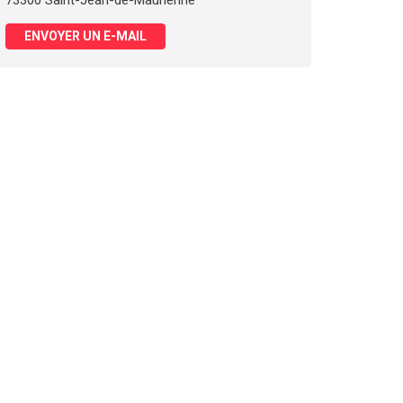
73300 Saint-Jean-de-Maurienne
ENVOYER UN E-MAIL