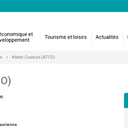
 économique et
Tourisme et loisirs
Actualités
veloppement
re
Atelier Couleurs (ATCO)
CO)
e.
aurienne