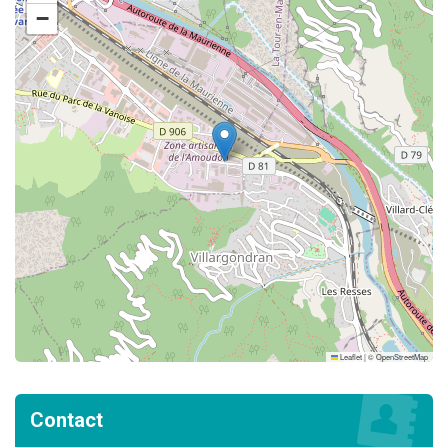
−
Leaflet
|
©
OpenStreetMap
Contact