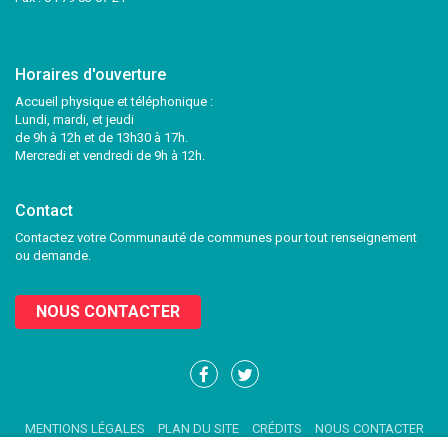
Horaires d'ouverture
Accueil physique et téléphonique :
Lundi, mardi, et jeudi
de 9h à 12h et de 13h30 à 17h.
Mercredi et vendredi de 9h à 12h.
Contact
Contactez votre Communauté de communes pour tout renseignement
ou demande.
NOUS CONTACTER
Lien
Lien
vers
vers
le
le
MENTIONS LÉGALES
PLAN DU SITE
CRÉDITS
NOUS CONTACTER
compte
compte