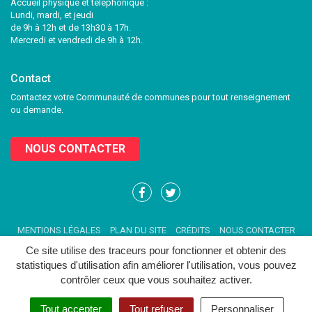
Accueil physique et téléphonique :
Lundi, mardi, et jeudi
de 9h à 12h et de 13h30 à 17h.
Mercredi et vendredi de 9h à 12h.
Contact
Contactez votre Communauté de communes pour tout renseignement
ou demande.
NOUS CONTACTER
Lien
Lien
vers
vers
le
le
MENTIONS LÉGALES
PLAN DU SITE
CRÉDITS
NOUS CONTACTER
compte
compte
Facebook
Twitter
Ce site utilise des traceurs pour fonctionner et obtenir des
statistiques d'utilisation afin améliorer l'utilisation, vous pouvez
contrôler ceux que vous souhaitez activer.
Tout accepter
Tout refuser
Personnaliser