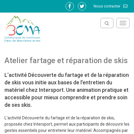
Gestion des traceurs
Nous contacter
Lien
Lien
vers
vers
le
le
Toggl
compte
compte
navig
Facebook
Twitter
Atelier fartage et réparation de skis
L’activité Découverte du fartage et de la réparation
de skis vous initie aux bases de l’entretien du
matériel chez Intersport. Une animation pratique et
accessible pour mieux comprendre et prendre soin
de ses skis.
L’activité Découverte du fartage et de la réparation de skis,
proposée chez Intersport, permet aux participants de découvrir les
gestes essentiels pour entretenir leur matériel. Accompagnés par