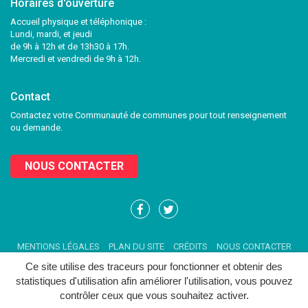
Horaires d'ouverture
Accueil physique et téléphonique :
Lundi, mardi, et jeudi
de 9h à 12h et de 13h30 à 17h.
Mercredi et vendredi de 9h à 12h.
Contact
Contactez votre Communauté de communes pour tout renseignement
ou demande.
NOUS CONTACTER
Lien
Lien
vers
vers
le
le
MENTIONS LÉGALES
PLAN DU SITE
CRÉDITS
NOUS CONTACTER
compte
compte
Facebook
Twitter
Ce site utilise des traceurs pour fonctionner et obtenir des
statistiques d'utilisation afin améliorer l'utilisation, vous pouvez
contrôler ceux que vous souhaitez activer.