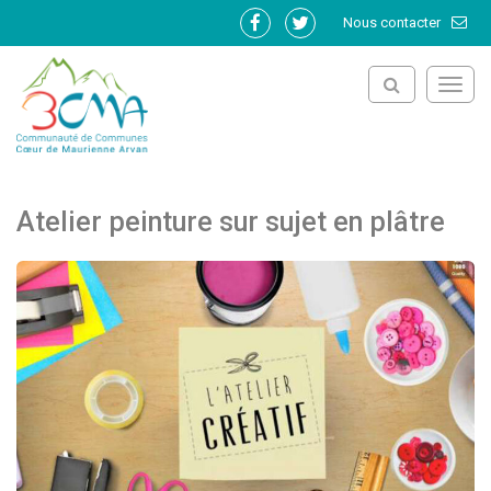
Gestion des traceurs
Nous contacter
Lien
Lien
vers
vers
le
le
Toggl
compte
compte
navig
Facebook
Twitter
Atelier peinture sur sujet en plâtre