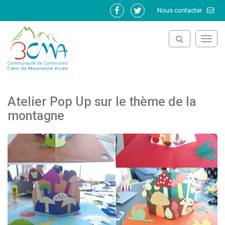
Gestion des traceurs
Nous contacter
Lien
Lien
vers
vers
le
le
Toggl
compte
compte
navig
Facebook
Twitter
Atelier Pop Up sur le thème de la
montagne