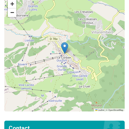
+
−
Leaflet
|
©
OpenStreetMap
Contact