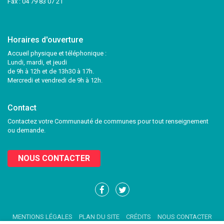
Fax : 04 79 83 07 21
Horaires d'ouverture
Accueil physique et téléphonique :
Lundi, mardi, et jeudi
de 9h à 12h et de 13h30 à 17h.
Mercredi et vendredi de 9h à 12h.
Contact
Contactez votre Communauté de communes pour tout renseignement
ou demande.
NOUS CONTACTER
Lien
Lien
vers
vers
le
le
MENTIONS LÉGALES
PLAN DU SITE
CRÉDITS
NOUS CONTACTER
compte
compte