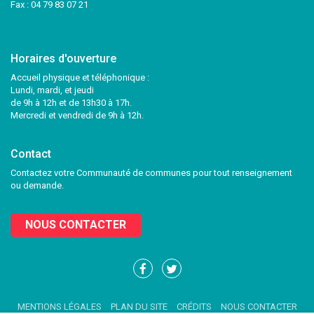
Fax : 04 79 83 07 21
Horaires d'ouverture
Accueil physique et téléphonique :
Lundi, mardi, et jeudi
de 9h à 12h et de 13h30 à 17h.
Mercredi et vendredi de 9h à 12h.
Contact
Contactez votre Communauté de communes pour tout renseignement
ou demande.
NOUS CONTACTER
Lien
Lien
vers
vers
le
le
MENTIONS LÉGALES
PLAN DU SITE
CRÉDITS
NOUS CONTACTER
compte
compte