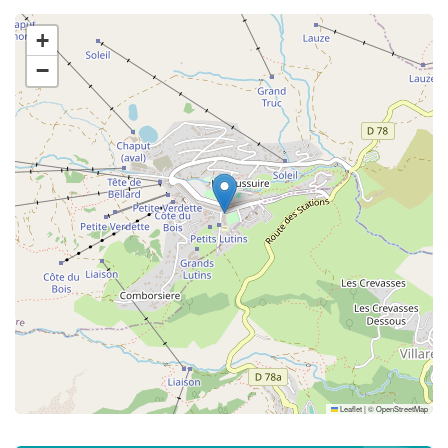
+
−
Leaflet
|
©
OpenStreetMap