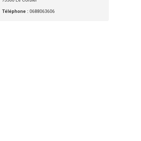
73300 Le Corbier
Téléphone :
0688063606