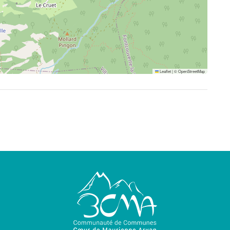
Leaflet
|
©
OpenStreetMap