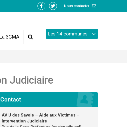
Nous contacter
Lien
Lien
vers
vers
le
le
compte
compte
Les 14 communes
Facebook
Twitter
La 3CMA
Recherche
n Judiciaire
Contact
AVIJ des Savoie – Aide aux Victimes –
Intervention Judiciaire