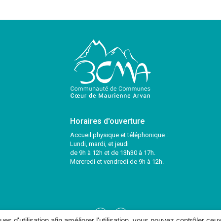
Horaires d'ouverture
Accueil physique et téléphonique :
Lundi, mardi, et jeudi
de 9h à 12h et de 13h30 à 17h.
Mercredi et vendredi de 9h à 12h.
Lien
Lien
ques d'utilisation afin améliorer l'utilisation, vous pouvez contrôler ceu