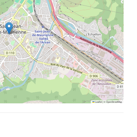
Leaflet
|
©
OpenStreetMap