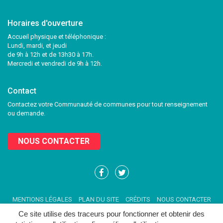
Horaires d'ouverture
Accueil physique et téléphonique :
Lundi, mardi, et jeudi
de 9h à 12h et de 13h30 à 17h.
Mercredi et vendredi de 9h à 12h.
Contact
Contactez votre Communauté de communes pour tout renseignement
ou demande.
NOUS CONTACTER
Lien
Lien
vers
vers
le
le
MENTIONS LÉGALES
PLAN DU SITE
CRÉDITS
NOUS CONTACTER
compte
compte
Facebook
Twitter
Ce site utilise des traceurs pour fonctionner et obtenir des