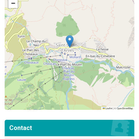
−
Leaflet
|
©
OpenStreetMap
Contact