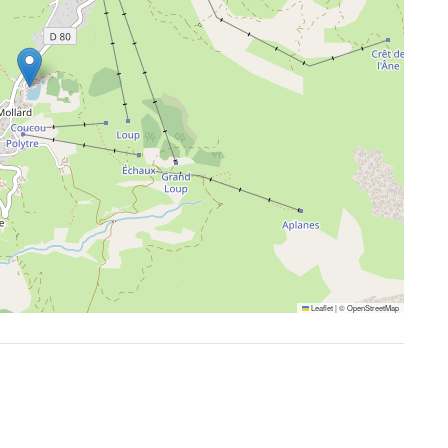
Leaflet
|
©
OpenStreetMap