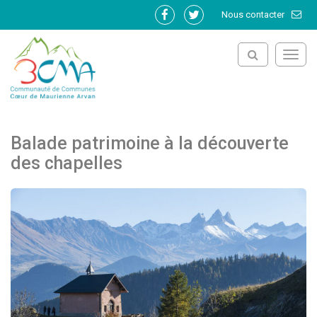
Gestion des traceurs
Nous contacter
Lien
Lien
vers
vers
le
le
Toggl
compte
compte
navig
Facebook
Twitter
Balade patrimoine à la découverte
des chapelles