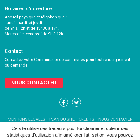
Horaires d'ouverture
Accueil physique et téléphonique :
Lundi, mardi, et jeudi
de 9h à 12h et de 13h30 à 17h.
Mercredi et vendredi de 9h à 12h.
Contact
Contactez votre Communauté de communes pour tout renseignement
ou demande.
NOUS CONTACTER
Lien
Lien
vers
vers
le
le
MENTIONS LÉGALES
PLAN DU SITE
CRÉDITS
NOUS CONTACTER
compte
compte
Facebook
Twitter
Ce site utilise des traceurs pour fonctionner et obtenir des
statistiques d'utilisation afin améliorer l'utilisation, vous pouvez