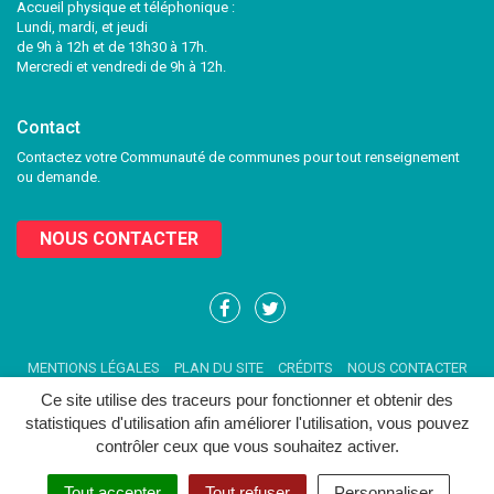
Accueil physique et téléphonique :
Lundi, mardi, et jeudi
de 9h à 12h et de 13h30 à 17h.
Mercredi et vendredi de 9h à 12h.
Contact
Contactez votre Communauté de communes pour tout renseignement
ou demande.
NOUS CONTACTER
Lien
Lien
vers
vers
le
le
MENTIONS LÉGALES
PLAN DU SITE
CRÉDITS
NOUS CONTACTER
compte
compte
Facebook
Twitter
Ce site utilise des traceurs pour fonctionner et obtenir des
statistiques d'utilisation afin améliorer l'utilisation, vous pouvez
contrôler ceux que vous souhaitez activer.
Tout accepter
Tout refuser
Personnaliser