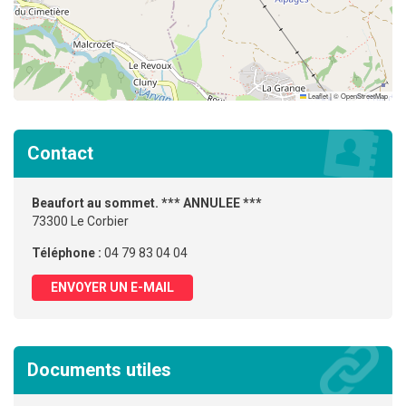
Leaflet
|
©
OpenStreetMap
Contact
Beaufort au sommet. *** ANNULEE ***
73300 Le Corbier
Téléphone :
04 79 83 04 04
ENVOYER UN E-MAIL
Documents utiles