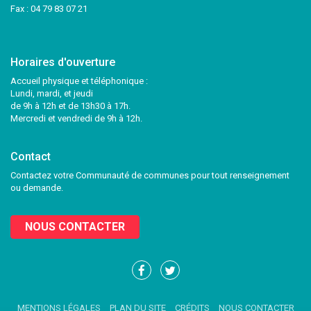
Fax : 04 79 83 07 21
Horaires d'ouverture
Accueil physique et téléphonique :
Lundi, mardi, et jeudi
de 9h à 12h et de 13h30 à 17h.
Mercredi et vendredi de 9h à 12h.
Contact
Contactez votre Communauté de communes pour tout renseignement
ou demande.
NOUS CONTACTER
Lien
Lien
vers
vers
le
le
MENTIONS LÉGALES
PLAN DU SITE
CRÉDITS
NOUS CONTACTER