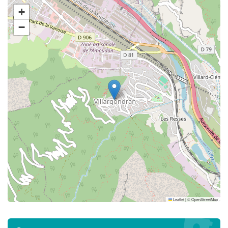
+
−
Leaflet
|
©
OpenStreetMap