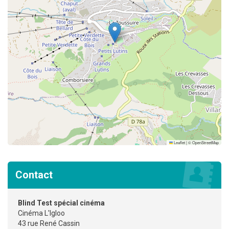
Leaflet
|
©
OpenStreetMap
Contact
Blind Test spécial cinéma
Cinéma L'Igloo
43 rue René Cassin