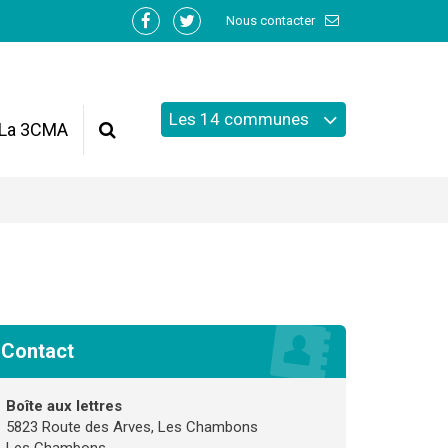
Nous contacter
Lien
Lien
vers
vers
le
le
compte
compte
Les 14 communes
Facebook
Twitter
La 3CMA
Recherche
Contact
Boîte aux lettres
5823 Route des Arves, Les Chambons