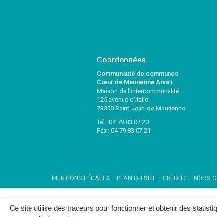
Coordonnées
Communauté de communes
Cœur de Maurienne Arvan
Maison de l’intercommunalité
125 avenue d’Italie
73300 Saint-Jean-de-Maurienne
Tél :
04 79 83 07 20
Fax : 04 79 83 07 21
MENTIONS LÉGALES
PLAN DU SITE
CRÉDITS
NOUS C
Ce site utilise des traceurs pour fonctionner et obtenir des statisti