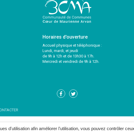
Horaires d'ouverture
Accueil physique et téléphonique :
Lundi, mardi, et jeudi
de 9h à 12h et de 13h30 à 17h.
Mercredi et vendredi de 9h à 12h.
Lien
Lien
vers
vers
le
le
ONTACTER
compte
compte
Facebook
Twitter
ques d'utilisation afin améliorer l'utilisation, vous pouvez contrôler ceu