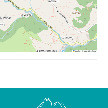
Leaflet
|
©
OpenStreetMap