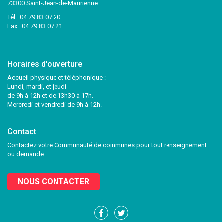
73300 Saint-Jean-de-Maurienne
Tél :
04 79 83 07 20
Fax : 04 79 83 07 21
Horaires d'ouverture
Accueil physique et téléphonique :
Lundi, mardi, et jeudi
de 9h à 12h et de 13h30 à 17h.
Mercredi et vendredi de 9h à 12h.
Contact
Contactez votre Communauté de communes pour tout renseignement
ou demande.
NOUS CONTACTER
Lien
Lien