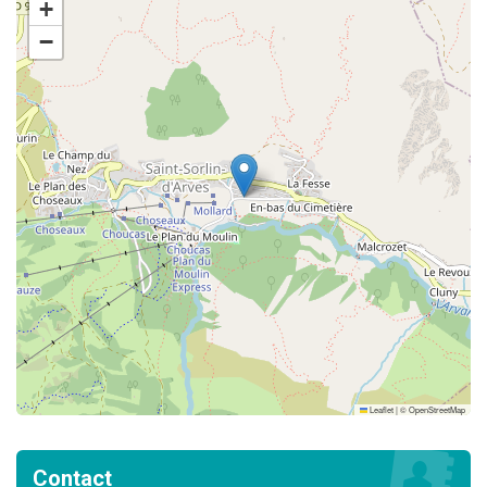
+
−
Leaflet
|
©
OpenStreetMap
Contact