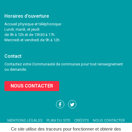
Horaires d'ouverture
Accueil physique et téléphonique :
Lundi, mardi, et jeudi
de 9h à 12h et de 13h30 à 17h.
Mercredi et vendredi de 9h à 12h.
Contact
Contactez votre Communauté de communes pour tout renseignement
ou demande.
NOUS CONTACTER
Lien
Lien
vers
vers
le
le
MENTIONS LÉGALES
PLAN DU SITE
CRÉDITS
NOUS CONTACTER
compte
compte
Facebook
Twitter
Ce site utilise des traceurs pour fonctionner et obtenir des