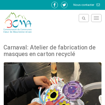
Gestion des traceurs
Nous contacter
Lien
Lien
vers
vers
le
le
Toggl
compte
compte
navig
Facebook
Twitter
Carnaval: Atelier de fabrication de
masques en carton recyclé