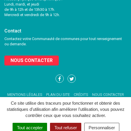
Lundi, mardi, et jeudi
de 9h à 12h et de 13h30 à 17h.
Mercredi et vendredi de 9h à 12h.
Contact
Contactez votre Communauté de communes pour tout renseignement
ou demande.
NOUS CONTACTER
Lien
Lien
vers
vers
le
le
MENTIONS LÉGALES
PLAN DU SITE
CRÉDITS
NOUS CONTACTER
compte
compte
Facebook
Twitter
Ce site utilise des traceurs pour fonctionner et obtenir des
statistiques d'utilisation afin améliorer l'utilisation, vous pouvez
contrôler ceux que vous souhaitez activer.
Tout accepter
Tout refuser
Personnaliser