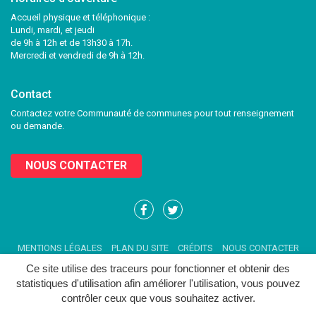
Accueil physique et téléphonique :
Lundi, mardi, et jeudi
de 9h à 12h et de 13h30 à 17h.
Mercredi et vendredi de 9h à 12h.
Contact
Contactez votre Communauté de communes pour tout renseignement
ou demande.
NOUS CONTACTER
Lien
Lien
vers
vers
le
le
MENTIONS LÉGALES
PLAN DU SITE
CRÉDITS
NOUS CONTACTER
compte
compte
Facebook
Twitter
Ce site utilise des traceurs pour fonctionner et obtenir des
statistiques d'utilisation afin améliorer l'utilisation, vous pouvez
contrôler ceux que vous souhaitez activer.