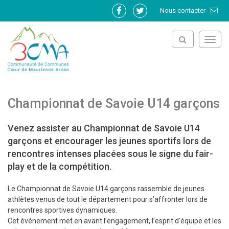
Gestion des traceurs
Nous contacter
Lien
Lien
vers
vers
le
le
Toggl
compte
compte
navig
Facebook
Twitter
Championnat de Savoie U14 garçons
Venez assister au Championnat de Savoie U14
garçons et encourager les jeunes sportifs lors de
rencontres intenses placées sous le signe du fair-
play et de la compétition.
Le Championnat de Savoie U14 garçons rassemble de jeunes
athlètes venus de tout le département pour s’affronter lors de
rencontres sportives dynamiques.
Cet événement met en avant l’engagement, l’esprit d’équipe et les