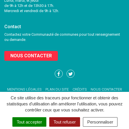
Lundi, mardi, et jeudi
de 9h à 12h et de 13h30 à 17h.
Mercredi et vendredi de 9h à 12h.
Contact
Contactez votre Communauté de communes pour tout renseignement
ou demande.
NOUS CONTACTER
Lien
Lien
vers
vers
le
le
MENTIONS LÉGALES
PLAN DU SITE
CRÉDITS
NOUS CONTACTER
compte
compte
Facebook
Twitter
Ce site utilise des traceurs pour fonctionner et obtenir des
statistiques d'utilisation afin améliorer l'utilisation, vous pouvez
contrôler ceux que vous souhaitez activer.
Tout accepter
Tout refuser
Personnaliser