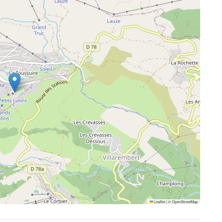
Leaflet
|
©
OpenStreetMap