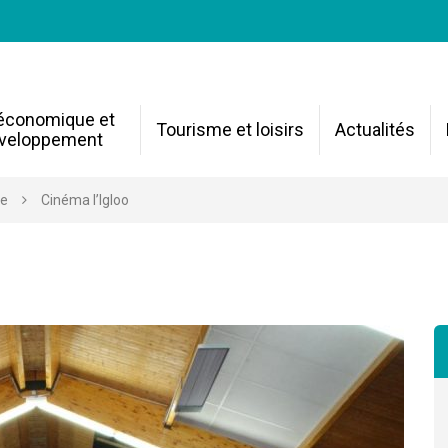
 économique et
Tourisme et loisirs
Actualités
veloppement
re
Cinéma l’Igloo