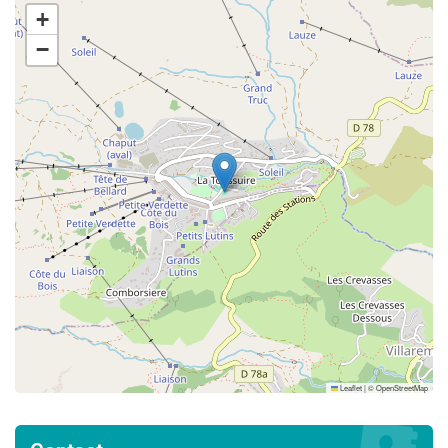
+
−
Leaflet
|
©
OpenStreetMap