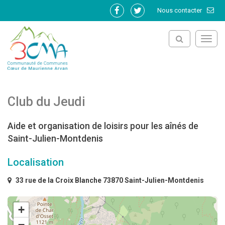
Gestion des traceurs
Nous contacter
Lien
Lien
vers
vers
le
le
Toggl
compte
compte
navig
Facebook
Twitter
Club du Jeudi
Aide et organisation de loisirs pour les aînés de
Saint-Julien-Montdenis
Localisation
33 rue de la Croix Blanche 73870 Saint-Julien-Montdenis
+
−