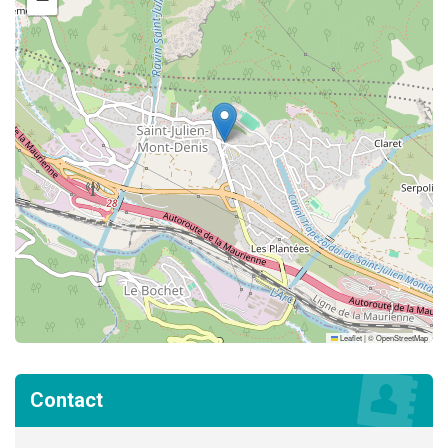
Leaflet
|
©
OpenStreetMap
Contact